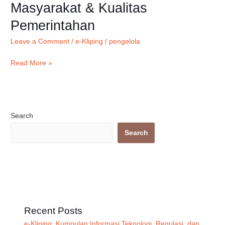
Masyarakat & Kualitas
Digital
Pemerintahan
Indonesia
Untuk
Leave a Comment
/
e-Kliping
/
pengelola
Meningkatkan
Kemakmuran
Read More »
Masyarakat
&
Kualitas
Pemerintahan
Search
Search
Recent Posts
e-Kliping: Kumpulan Informasi Teknologi, Regulasi, dan