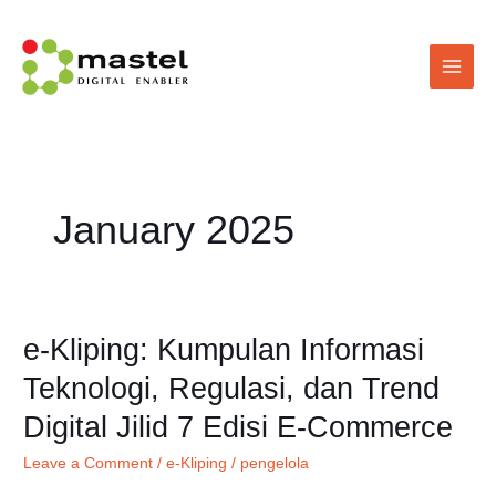
Skip
Main
to
Men
content
January 2025
e-Kliping: Kumpulan Informasi
e-
Kliping:
Teknologi, Regulasi, dan Trend
Kumpulan
Digital Jilid 7 Edisi E-Commerce
Informasi
Teknologi,
Leave a Comment
/
e-Kliping
/
pengelola
Regulasi,