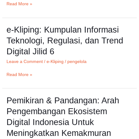
dan
Read More »
Trend
Digital
Jilid
e-Kliping: Kumpulan Informasi
e-
7
Kliping:
Teknologi, Regulasi, dan Trend
Edisi
Kumpulan
Digital Jilid 6
E-
Informasi
Commerce
Teknologi,
Leave a Comment
/
e-Kliping
/
pengelola
Regulasi,
dan
Read More »
Trend
Digital
Jilid
Pemikiran & Pandangan: Arah
Pemikiran
6
&
Pengembangan Ekosistem
Pandangan:
Digital Indonesia Untuk
Arah
Pengembangan
Meningkatkan Kemakmuran
Ekosistem