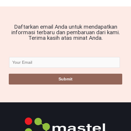
Daftarkan email Anda untuk mendapatkan
informasi terbaru dan pembaruan dari kami.
Terima kasih atas minat Anda.
E
m
a
Submit
i
l
*